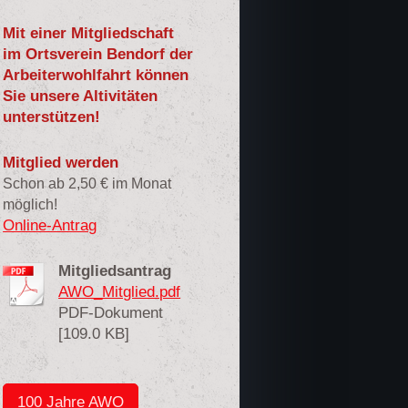
Mit einer Mitgliedschaft
im Ortsverein Bendorf der
Arbeiterwohlfahrt können
Sie unsere Altivitäten
unterstützen!
Mitglied werden
Schon ab 2,50 € im Monat
möglich!
Online-Antrag
Mitgliedsantrag
AWO_Mitglied.pdf
PDF-Dokument
[109.0 KB]
100 Jahre AWO